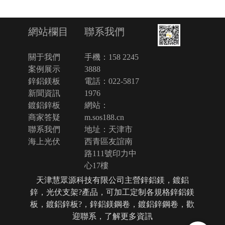
聯系我們
網站欄目
手機：
158 2245 
關于我們
3888
案例展示
電話：
022-5817 
鋅鋁鎂板 
1976
新聞資訊
網站：
鍍鋁鋅板 
m.sos188.cn
商家答疑
地址：天津市
聯系我們
西青區友誼南
海上光伏
路111號印力中
心17樓
天津慧眾源科技有限公司主營鋅鋁鎂，鍍鋁
鋅，光伏支架?產品，可加工定制各規格鋅鋁鎂
板，鍍鋁鋅板?，鋅鋁鎂鋼卷，鍍鋁鋅鋼卷，歡
迎聯系，了解更多資訊