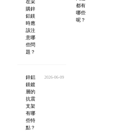
在采
都有
購鋅
哪些
鋁鎂
呢？
時應
該注
意哪
些問
題？
鋅鋁
2026-06-09
鎂鍍
層的
抗震
支架
有哪
些特
點？