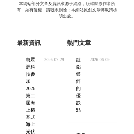
本網站部分文章及資訊來源于網絡，版權歸原作者所
有，如有侵權，請聯系刪除；本網站原創文章轉載請標
明出處。
最新資訊
熱門文章
慧眾
鍍
2026-07-29
2026-06-09
源科
鋁
技參
鎂
加
鋅
2026
的
第二
優
屆海
缺
上樁
點
基式
海上
光伏