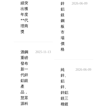
績突
鋅
2026-06-09
出獲
鋁
年度
鎂
**代
鋼
理商
板
獎
市
場
價
格
酒鋼
2025-11-13
重磅
發布
新一
純
2026-06-09
代鋅
鋅、
鋁鎂
鋁
產
鋅、
品，
鋅鋁
慧眾
鎂三
源科
種鍍