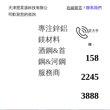
天津慧眾源科技有限公
在線留言
?
聯系我們
司歡迎您的咨詢
專注鋅鋁
官方手
鎂材料
機：
酒鋼&首
158
鋼&河鋼
服務商
2245
388
8