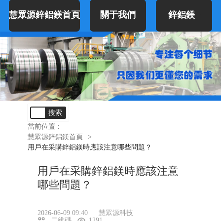
慧眾源鋅鋁鎂首頁
關于我們
鋅鋁鎂
搜索
當前位置：
慧眾源鋅鋁鎂首頁
>
用戶在采購鋅鋁鎂時應該注意哪些問題？
用戶在采購鋅鋁鎂時應該注意
哪些問題？
2026-06-09 09:40
慧眾源科技
二維碼
1291