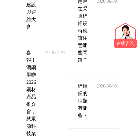
用戶
2026-06-09
建設
在采
與運
購鋅
維大
鋁鎂
會
時應
該注
在线咨询
意哪
喜
些問
2026-07-27
報！
題？
酒鋼
舉辦
2026
鋅鋁
2026-06-09
鋼材
鎂的
產品
種類
推介
有哪
會，
些？
慧眾
源科
技業