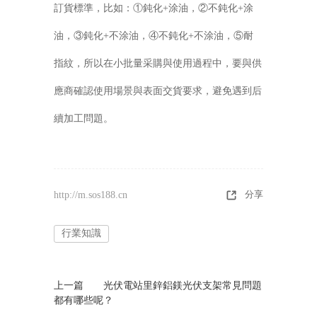
訂貨標準，比如：①鈍化+涂油，②不鈍化+涂
油，③鈍化+不涂油，④不鈍化+不涂油，⑤耐
指紋，所以在小批量采購與使用過程中，要與供
應商確認使用場景與表面交貨要求，避免遇到后
續加工問題。
分享
http://m.sos188.cn
行業知識
上一篇
光伏電站里鋅鋁鎂光伏支架常見問題
都有哪些呢？