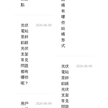
點
構
有
哪
些
光伏
2026-06-09
結
電站
構
里鋅
形
鋁鎂
式
光伏
支架
常見
問題
光伏
2026-06-09
都有
電站
哪些
里鋅
呢？
鋁鎂
光伏
支架
常見
用戶
2026-06-09
問題