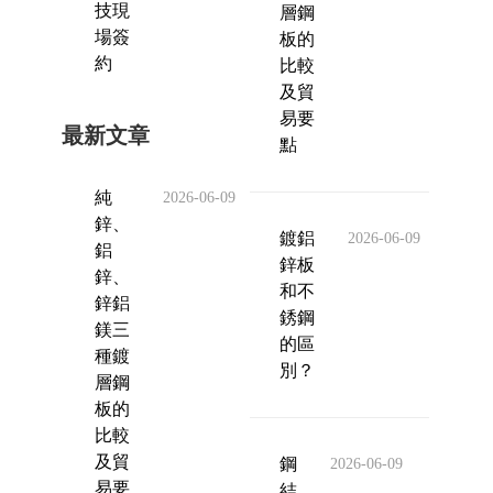
技現
層鋼
場簽
板的
約
比較
及貿
易要
最新文章
點
純
2026-06-09
鋅、
鍍鋁
2026-06-09
鋁
鋅板
鋅、
和不
鋅鋁
銹鋼
鎂三
的區
種鍍
別？
層鋼
板的
比較
及貿
鋼
2026-06-09
易要
結